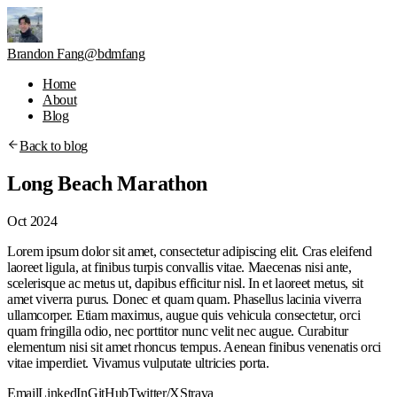
Brandon Fang
@bdmfang
Home
About
Blog
Back to blog
Long Beach Marathon
Oct 2024
Lorem ipsum dolor sit amet, consectetur adipiscing elit. Cras eleifend
laoreet ligula, at finibus turpis convallis vitae. Maecenas nisi ante,
scelerisque ac metus ut, dapibus efficitur nisl. In et laoreet metus, sit
amet viverra purus. Donec et quam quam. Phasellus lacinia viverra
ullamcorper. Etiam maximus, augue quis vehicula consectetur, orci
quam fringilla odio, nec porttitor nunc velit nec augue. Curabitur
elementum nisi sit amet rhoncus tempus. Aenean finibus venenatis orci
vitae imperdiet. Vivamus vulputate ultricies porta.
Email
LinkedIn
GitHub
Twitter/X
Strava